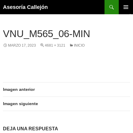
Asesoría Callejón
MENÚ
PRINCI
VNU_M565_06-MIN
MARZO 17, 2023
4681 × 3121
INICIO
Imagen anterior
Imagen siguiente
DEJA UNA RESPUESTA