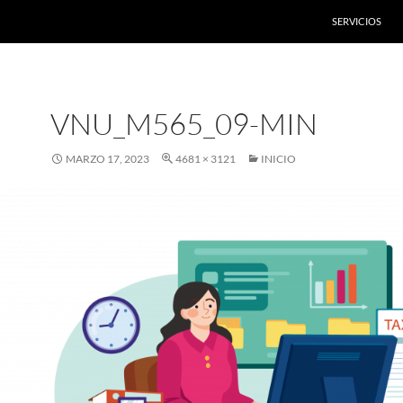
SERVICIOS
VNU_M565_09-MIN
MARZO 17, 2023
4681 × 3121
INICIO